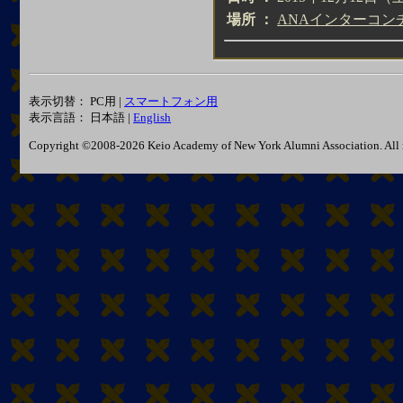
場所
：
ANAインターコ
表示切替： PC用 |
スマートフォン用
表示言語： 日本語 |
English
Copyright ©2008-2026 Keio Academy of New York Alumni Association. All r