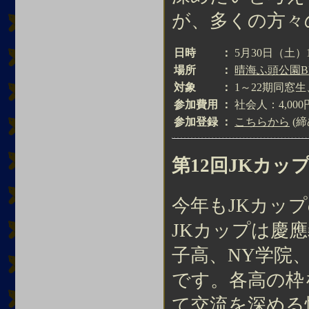
が、多くの方々
日時
：
5月30日（土）12
場所
：
晴海ふ頭公園B
対象
：
1～22期同窓
参加費用
：
社会人：4,00
参加登録
：
こちらから
(
第12回JKカッ
今年もJKカッ
JKカップは慶
子高、NY学院
です。各高の枠
て交流を深める