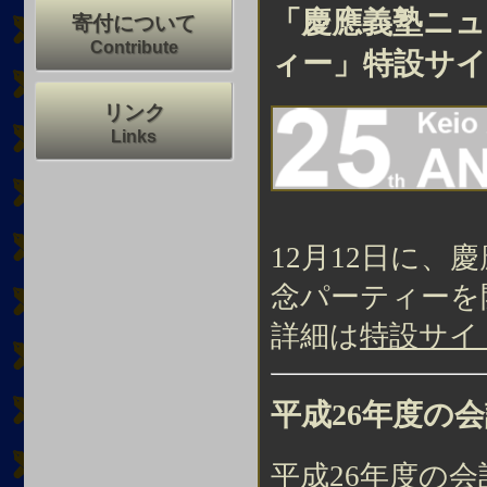
「慶應義塾ニュ
寄付について
Contribute
ィー」特設サイ
リンク
Links
12月12日に、
念パーティーを
詳細は
特設サイ
平成26年度の
平成26年度の