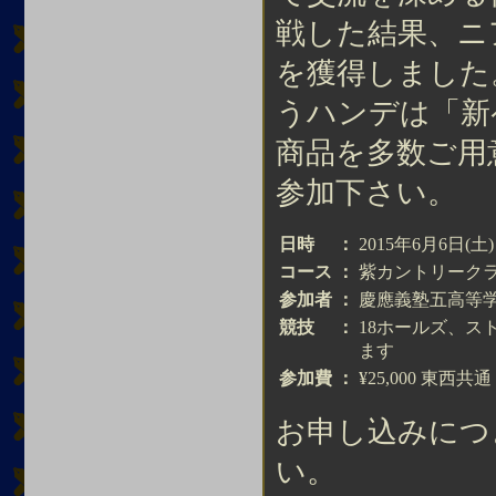
戦した結果、ニ
を獲得しました
うハンデは「新
商品を多数ご用
参加下さい。
日時
：
2015年6月6日(土)
コース
：
紫カントリークラ
参加者
：
慶應義塾五高等学
競技
：
18ホールズ、
ます
参加費
：
¥25,000 東
お申し込みにつ
い。